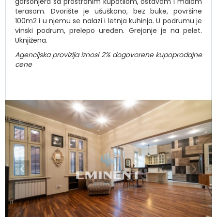
garsonjera sa prostranim kupatilom, ostavom i malom
terasom. Dvorište je ušuškano, bez buke, površine
100m2 i u njemu se nalazi i letnja kuhinja. U podrumu je
vinski podrum, prelepo uređen. Grejanje je na pelet.
Uknjižena.
Agencijska provizija iznosi 2% dogovorene kupoprodajne
cene