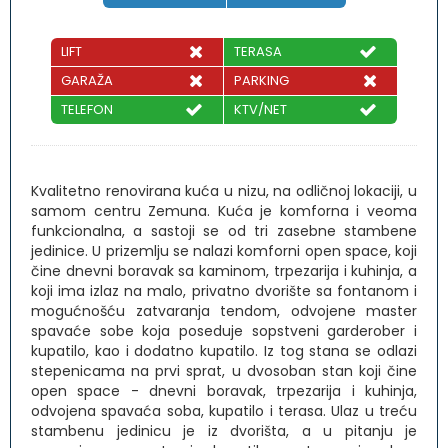
LIFT
TERASA
GARAŽA
PARKING
TELEFON
KTV/NET
Kvalitetno renovirana kuća u nizu, na odličnoj lokaciji, u
samom centru Zemuna. Kuća je komforna i veoma
funkcionalna, a sastoji se od tri zasebne stambene
jedinice. U prizemlju se nalazi komforni open space, koji
čine dnevni boravak sa kaminom, trpezarija i kuhinja, a
koji ima izlaz na malo, privatno dvorište sa fontanom i
mogućnošću zatvaranja tendom, odvojene master
spavaće sobe koja poseduje sopstveni garderober i
kupatilo, kao i dodatno kupatilo. Iz tog stana se odlazi
stepenicama na prvi sprat, u dvosoban stan koji čine
open space - dnevni boravak, trpezarija i kuhinja,
odvojena spavaća soba, kupatilo i terasa. Ulaz u treću
stambenu jedinicu je iz dvorišta, a u pitanju je