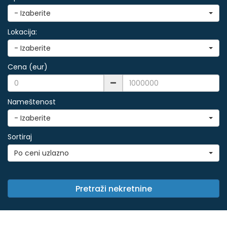
- Izaberite
Lokacija:
- Izaberite
Cena (eur)
Nameštenost
- Izaberite
Sortiraj
Po ceni uzlazno
Pretraži nekretnine