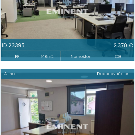
ID 23395
2,370 €
PP
148m2
Namešten
CG
Altina
Dobanovački put