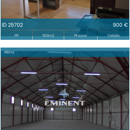
ID 25702
900 €
PP
150m2
Prazan
Ostalo
Altina
-