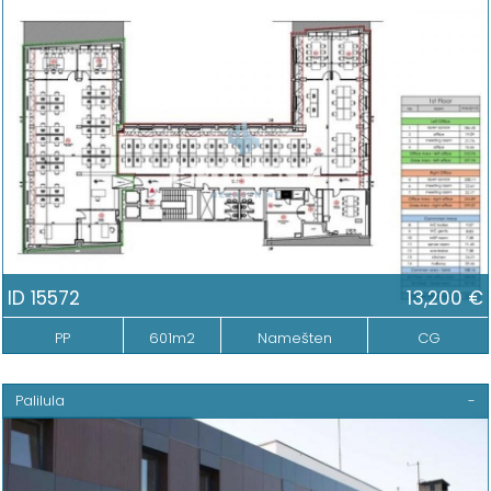
ID 15572
13,200 €
PP
601m2
Namešten
CG
Palilula
-