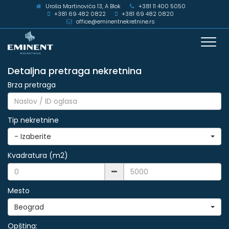
Uroša Martinovića 13, A Blok
+381 11 400 5050
+381 69 482 0822
+381 69 482 0820
office@eminentnekretnine.rs
Toggl
navig
Detaljna pretraga nekretnina
Brza pretraga
Tip nekretnine
- Izaberite
Kvadratura (m2)
Mesto
Beograd
Opština: