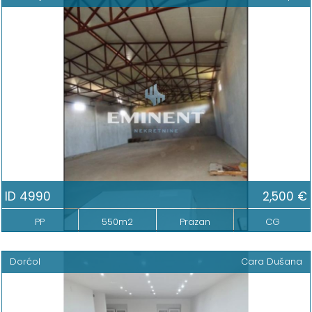
ID 4990
2,500 €
PP
550m2
Prazan
CG
Dorćol
Cara Dušana