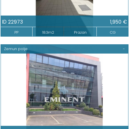
ID 22973
1,950 €
PP
183m2
Prazan
CG
Zemun polje
-