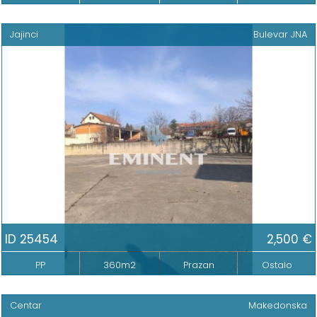
Jajinci
Bulevar JNA
ID 25454
2,500 €
PP
360m2
Prazan
Ostalo
Centar
Makedonska