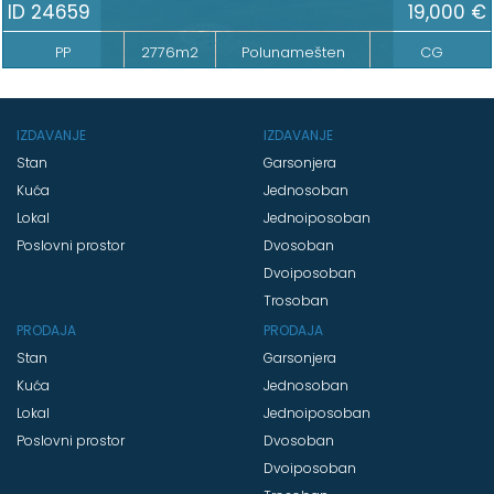
ID 24659
19,000 €
PP
2776m2
Polunamešten
CG
IZDAVANJE
IZDAVANJE
Stan
Garsonjera
Kuća
Jednosoban
Lokal
Jednoiposoban
Poslovni prostor
Dvosoban
Dvoiposoban
Trosoban
PRODAJA
PRODAJA
Stan
Garsonjera
Kuća
Jednosoban
Lokal
Jednoiposoban
Poslovni prostor
Dvosoban
Dvoiposoban