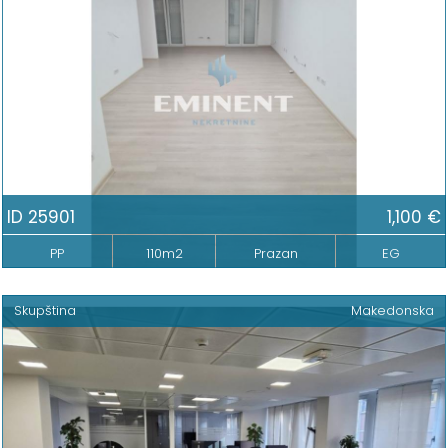
ID 25901
1,100 €
PP
110m2
Prazan
EG
Skupština
Makedonska