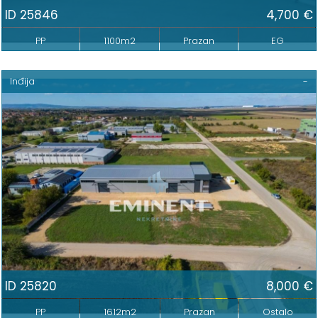
ID 25846
4,700 €
PP
1100m2
Prazan
EG
Inđija
-
ID 25820
8,000 €
PP
1612m2
Prazan
Ostalo