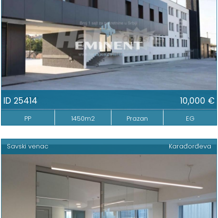
ID 25414
10,000 €
PP
1450m2
Prazan
EG
Savski venac
Karađorđeva