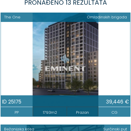
PRONAĐENO 13 REZULTATA
The One
Omladinskih brigada
ID 25175
39,446 €
PP
1793m2
Prazan
CG
Bežanijska kosa
Surčinski put