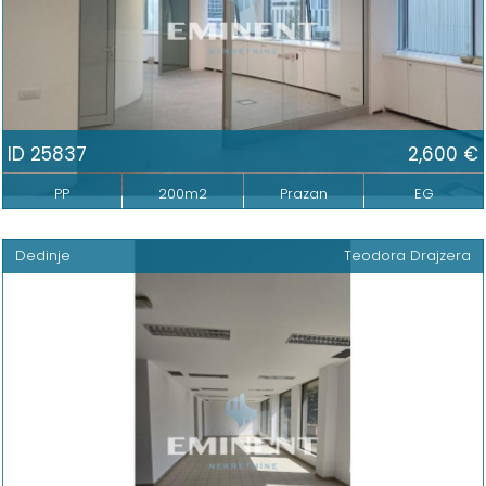
ID 25837
2,600 €
PP
200m2
Prazan
EG
Dedinje
Teodora Drajzera