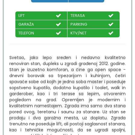
LIFT
TERASA
GARAŽA
PARKING
TELEFON
KTV/NET
Svetao, jako lepo sređen i nedavno kvalitetno
renoviran stan, dupleks u zgradi građenoj 2012. godine.
Stan je izuzetno komforan, a čine ga open space -
dnevni boravak sa trpezarijom i kuhinjom, četiri
spavaće sobe od kojih je jedna soba master i poseduje
sopstveno kupatilo, dodatno kupatilo i toalet, walk in
garderober, kao i tri terase sa lepim, otvorenim
pogledom na grad. Opremljen je modernim i
kvalitetnim nameštajem. Zgrada ima samo dva stana
pored ovog, teretanu i saunu za stanare. Uz stan se
prodaju i dva garažna mesta, uz doplatu. Zgrada
trenutno ne poseduje lift, ali postoji saglasnost stanara,
kao i tehničke mogućnosti, da se ugradi spoljni,