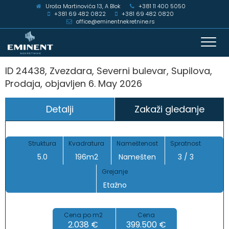
Uroša Martinovića 13, A Blok
+381 11 400 5050
+381 69 482 0822
+381 69 482 0820
office@eminentnekretnine.rs
Toggl
navig
ID 24438, Zvezdara, Severni bulevar, Supilova,
Prodaja, objavljen 6. May 2026
Detalji
Zakaži gledanje
Struktura
Kvadratura
Nameštenost
Spratnost
5.0
196m2
Namešten
3 / 3
Grejanje
Etažno
Cena po m2
Cena
2.038 €
399.500 €