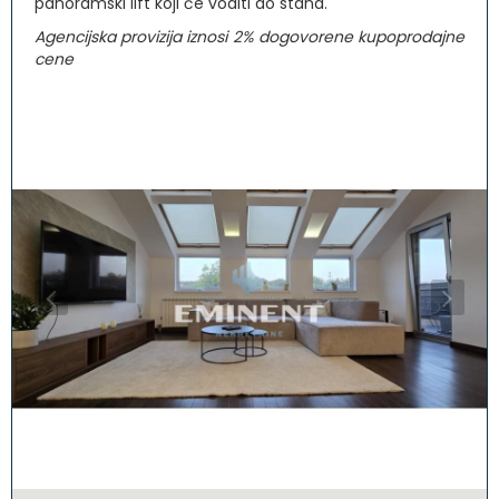
panoramski lift koji će voditi do stana.
Agencijska provizija iznosi 2% dogovorene kupoprodajne
cene
20