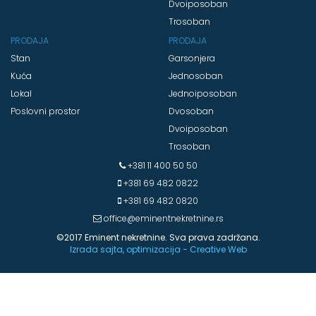
Dvoiposoban
Trosoban
PRODAJA
PRODAJA
Stan
Garsonjera
Kuća
Jednosoban
Lokal
Jednoiposoban
Poslovni prostor
Dvosoban
Dvoiposoban
Trosoban
+381 11 400 50 50
+381 69 482 0822
+381 69 482 0820
office@eminentnekretnine.rs
©2017 Eminent nekretnine. Sva prava zadržana.
Izrada sajta, optimizacija - Creative Web