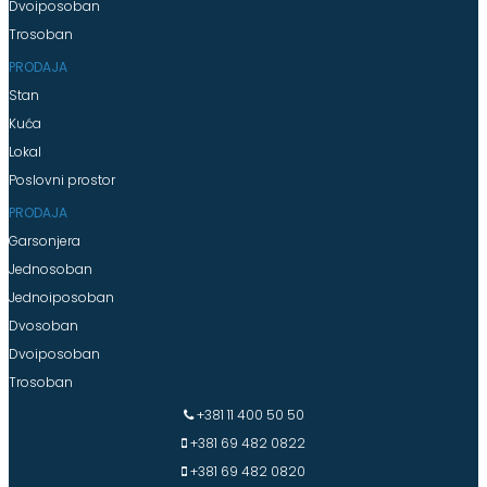
Dvoiposoban
Trosoban
PRODAJA
Stan
Kuća
Lokal
Poslovni prostor
PRODAJA
Garsonjera
Jednosoban
Jednoiposoban
Dvosoban
Dvoiposoban
Trosoban
+381 11 400 50 50
+381 69 482 0822
+381 69 482 0820