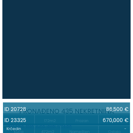
ID 20728
86,500 €
PRONAĐENO 435 NEKRETNINA
ID 23325
670,000 €
Kuća
172m2
Prazan
Ostalo
Krčedin
-
Kuća
472m2
Namešten
Ostalo