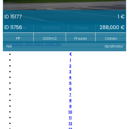
ID 15177
1 €
ID 11756
288,000 €
Zemljište
45000m2
Prazan
Ostalo
PP
1200m2
Prazan
Ostalo
Niš
Apatinska
1
2
3
4
5
6
7
8
9
10
11
12