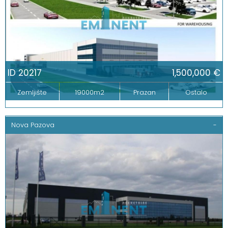
ID 20217
1,500,000 €
Zemljište
19000m2
Prazan
Ostalo
Nova Pazova
-