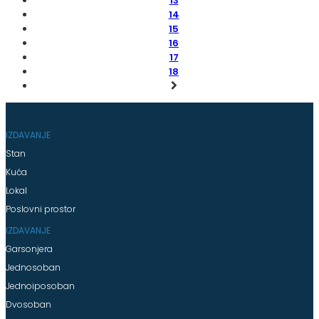
13
14
15
16
17
18
IZDAVANJE
Stan
Kuća
Lokal
Poslovni prostor
IZDAVANJE
Garsonjera
Jednosoban
Jednoiposoban
Dvosoban