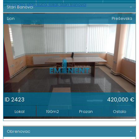
Stari Banovci
-
Lion
Preševska
ID 2423
420,000 €
Lokal
190m2
Prazan
Ostalo
Obrenovac
-