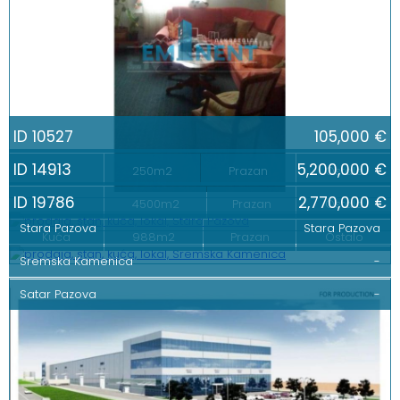
ID 10527
105,000 €
ID 14913
5,200,000 €
Kuća
250m2
Prazan
Ostalo
ID 19786
2,770,000 €
PP
4500m2
Prazan
Ostalo
Stara Pazova
Stara Pazova
Kuća
988m2
Prazan
Ostalo
Sremska Kamenica
-
Satar Pazova
-