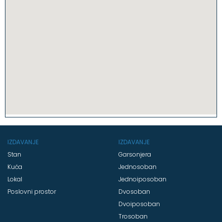
IZDAVANJE
IZDAVANJE
Stan
Garsonjera
Kuća
Jednosoban
Lokal
Jednoiposoban
Poslovni prostor
Dvosoban
Dvoiposoban
Trosoban