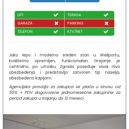
LIFT
TERASA
GARAŽA
PARKING
TELEFON
KTV/NET
Jako lepo i moderno sređen stan u Wellportu,
kvalitetno opremljen, funkcionalan. Grejanje je
centralno, po utrošku. Zgrada poseduje visok nivo
obezbeđenja i predstavlja zatvoren tip naselja,
obezbeđeno kapijom.
Agencijska provizija za zakupca se plaća u iznosu od
50% + PDV dogovorene jednomesečne zakupnine za
period zakupa u trajanju do 12 meseci