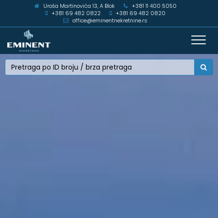
Uroša Martinovića 13, A Blok
+381 11 400 5050
+381 69 482 0822
+381 69 482 0820
office@eminentnekretnine.rs
Toggl
navig