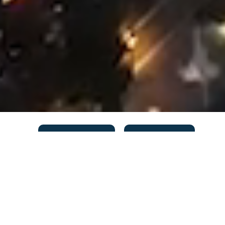
TOP IZDAVANJE
TOP PRODAJA
Blok 72
Mileve Marić Ajnštajn